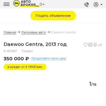
0+
Подать объявление
Главная
Легковые авто
Daewoo Gentra
Daewoo Gentra, 2013 год
ID 853687
Самара
350 000 ₽
Предложить
свою цену
в кредит от 3 199 ₽/мес
1
/
16