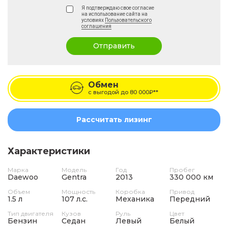
Я подтверждаю свое согласие
на использование сайта на
условиях
Пользовательского
соглашения
Отправить
Обмен
с выгодой до
80 000₽**
Рассчитать лизинг
Характеристики
Марка
Модель
Год
Пробег
Daewoo
Gentra
2013
330 000 км
Объем
Мощность
Коробка
Привод
1.5 л
107 л.с.
Механика
Передний
Тип двигателя
Кузов
Руль
Цвет
Бензин
Седан
Левый
Белый