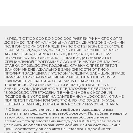
* КРЕДИТ ОТ 100 000 ДО 9 000 000 РУБЛЕЙ РФ НА СРОК ОТ 12
ДО 96 МЕС., ТАРИФ «ЛИМОНЫ НА АВТО», ДИАПАЗОН ЗНАЧЕНИЙ
ПОЛНОЙ СТОИМОСТИ КРЕДИТА (ПСК) ОТ 21,678% ДО 37,640%: 1)
СТАВКА ОТ 21,2% ДО 27,7% ГОДОВЫХ ПРИ ПОКУПКЕ НОВОГО
АВТОМОБИЛЯ; СТАВКА ОТ 21,2% ДО 27,7% ГОДОВЫХ ПРИ
ПОКУПКЕ Б/У АВТОМОБИЛЯ; 2) ПРИ КРЕДИТОВАНИИ ПО
СПЕЦИАЛЬНОЙ ПРОГРАММЕ C АО «ЧЕРИ АВТОМОБИЛИ РУС»
СТАВКА ОТ 26% ДО 27% ГОДОВЫХ. СТАВКА ОПРЕДЕЛЯЕТСЯ
БАНКОМ ИНДИВИДУАЛЬНО В ЗАВИСИМОСТИ ОТ РИСК-
ПРОФИЛЯ ЗАЁМЩИКА И УСЛОВИЙ КРЕДИТА. ЗАЁМЩИК ВПРАВЕ
ПРИОБРЕСТИ СТРАХОВАНИЕ ИЛИ ИНЫЕ ПЛАТНЫЕ УСЛУГИ.
ОФОРМЛЕНИЕ КРЕДИТА ОТ 30 МИНУТ, ЗАВИСИТ ОТ
ТЕХНИЧЕСКОЙ ВОЗМОЖНОСТИ И ПРЕДОСТАВЛЕННЫХ
ЗАЁМЩИКОМ ДОКУМЕНТОВ. ПРЕДЛОЖЕНИЕ ДЕЙСТВУЕТ С
15.09.2025 ДО УТВЕРЖДЕНИЯ БАНКОМ НОВЫХ УСЛОВИЙ.
ПОДРОБНЫЕ УСЛОВИЯ НА САЙТЕ БАНКА – LOCKOBANK.RU. НЕ
ЯВЛЯЕТСЯ ПУБЛИЧНОЙ ОФЕРТОЙ. КБ «ЛОКО-БАНК» (АО).
ГЕНЕРАЛЬНАЯ ЛИЦЕНЗИЯ БАНКА РОССИИ №2707. РЕКЛАМА.
** Обмен осуществляется при выборе подходящего вам
варианта из предложенных автоброкером. При обмене вашего
автомобиля на машину из каталога автоброкер имеет
возможность предоставить выгоду до 130000 рублей за счет
увеличение оплаты за ваш автомобиль или за счет снижение
цены соответствующего авто из каталога. Подробности
уточняйте у менеджера.